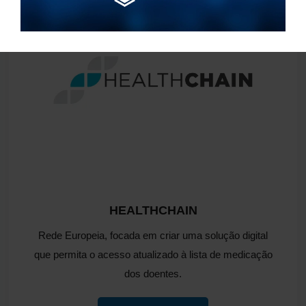
HEALTHCHAIN
Rede Europeia, focada em criar uma solução digital
que permita o acesso atualizado à lista de medicação
dos doentes.