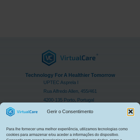
Technology For A Healthier Tomorrow
UPTEC Asprela I
Rua Alfredo Allen, 455/461
4200-135 Porto, Portugal
LINKS RÁPIDOS
Gerir o Consentimento
Sobre Nós
I&D
Para lhe fornecer uma melhor experiência, utilizamos tecnologias como
Produtos em Destaque
cookies para armazenar e/ou aceder a informações do dispositivo.