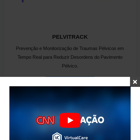
PELVITRACK
Prevenção e Monitorização de Traumas Pélvicos em
Tempo Real para Reduzir Desordens do Pavimento
Pélvico.
SABER MAIS
Play