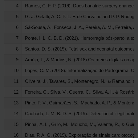
4
Ramos, C. F. P. (2019). Does bariatric surgery chang
5
G. J. Gelatti, A. C. P. L. F. de Carvalho and P. P. Ro
6
Sá-Sousa, A., Fonseca, J. A., Pereira, A. M., Ferreira,
7
Ponte, I. L. C. B. D. (2021). Hemorragia pós-parto: a exp
8
Santos, D. S. (2019). Fetal sex and neonatal outcomes-e
9
Araújo, T., & Martins, N. (2018) Os meios digitai
10
Lopes, C. M. (2018). Informatização do Partograma: C
11
Oliveira, J., Tavares, S., Montenegro, N., & Ramalho, C.
12
Ferreira, C., Silva, V., Guerra, C., Silva, A. I., & Ros
13
Pinto, P. V., Guimarães, S., Machado, A. P., & Montenegr
14
Cachada, L. M. B. D. S. (2019). Detection of illegitimate
15
Pinhal, A. L., Grilo, M., Moucho, M., Valente, R., & Gui
16
Dias, P. A. G. (2019). Exploração de sinais cardiotocográ