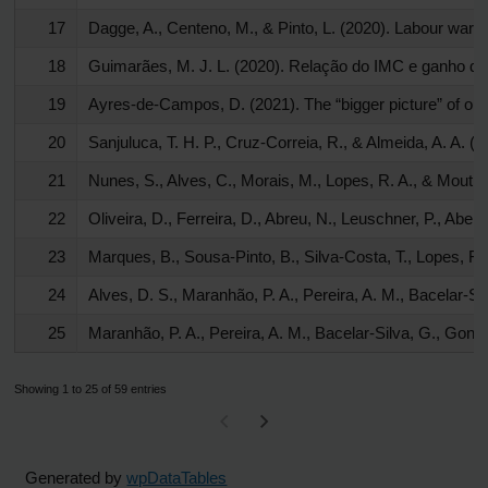
17
Dagge, A., Centeno, M., & Pinto, L. (2020). Labour ward:
18
Guimarães, M. J. L. (2020). Relação do IMC e ganho d
19
Ayres-de-Campos, D. (2021). The “bigger picture” of our
20
Sanjuluca, T. H. P., Cruz-Correia, R., & Almeida, A. A.
21
Nunes, S., Alves, C., Morais, M., Lopes, R. A., & Mouti
22
Oliveira, D., Ferreira, D., Abreu, N., Leuschner, P., Ab
23
Marques, B., Sousa-Pinto, B., Silva-Costa, T., Lopes, F
24
Alves, D. S., Maranhão, P. A., Pereira, A. M., Bacelar
25
Maranhão, P. A., Pereira, A. M., Bacelar-Silva, G., Gon
Showing 1 to 25 of 59 entries
Generated by
wpDataTables