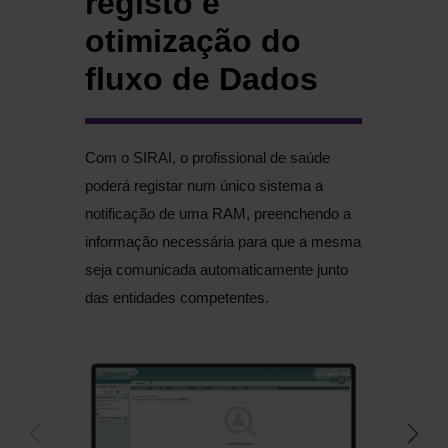
registo e
i
otimização do
D
fluxo de Dados
M
Com o SIRAI, o profissional de saúde
Tam
poderá registar num único sistema a
Méd
notificação de uma RAM, preenchendo a
Com
informação necessária para que a mesma
par
seja comunicada automaticamente
junto
oco
das entidades competentes.
próp