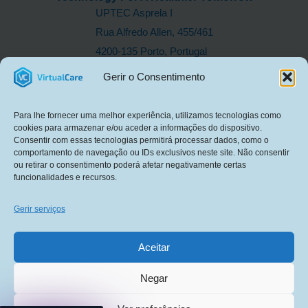
UPTEC Asprela I
Rua Alfredo Allen, 455/461
4200-135 Porto, Portugal
LINKS RÁPIDOS
Gerir o Consentimento
Sobre Nós
I&D
Para lhe fornecer uma melhor experiência, utilizamos tecnologias como
Produtos em Destaque
cookies para armazenar e/ou aceder a informações do dispositivo.
Consentir com essas tecnologias permitirá processar dados, como o
Novidades
comportamento de navegação ou IDs exclusivos neste site. Não consentir
Contactos
ou retirar o consentimento poderá afetar negativamente certas
funcionalidades e recursos.
Política de Privacidade
Termos & Condições
Gerir serviços
REDES SOCIAIS
Aceitar
Negar