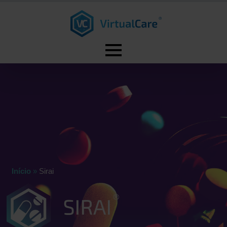
Início
»
Sirai