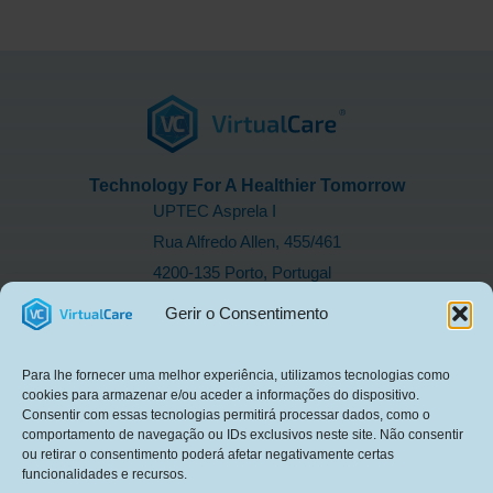
Technology For A Healthier Tomorrow
UPTEC Asprela I
Rua Alfredo Allen, 455/461
4200-135 Porto, Portugal
LINKS RÁPIDOS
Gerir o Consentimento
Sobre Nós
I&D
Para lhe fornecer uma melhor experiência, utilizamos tecnologias como
Produtos em Destaque
cookies para armazenar e/ou aceder a informações do dispositivo.
Consentir com essas tecnologias permitirá processar dados, como o
Novidades
comportamento de navegação ou IDs exclusivos neste site. Não consentir
Contactos
ou retirar o consentimento poderá afetar negativamente certas
funcionalidades e recursos.
Política de Privacidade