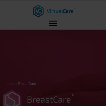
Início
»
BreastCare