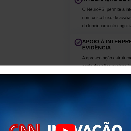
O NeuroPSI permite a int
num único fluxo de avali
do funcionamento cogniti
APOIO À INTERPR
EVIDÊNCIA
A apresentação estruturad
apoia decisões clínicas i
OS NOSSOS
NÚMERO
Impacto Compro