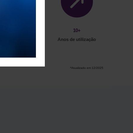
+
25 000
10
+
Cálculos / ano
Anos de utilização
*Atualizado em 12/2025