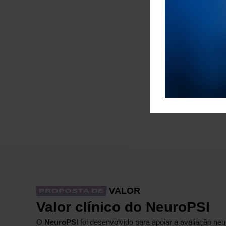
VALOR
PROPOSTA DE
Valor clínico do NeuroPSI
O
NeuroPSI
foi desenvolvido para apoiar a avaliação ne