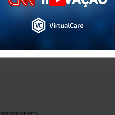
Play
+
200
Utilizadores ativos
uropsicológica de forma