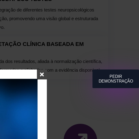
egração de diferentes testes neuropsicológicos
ação, promovendo uma visão global e estruturada
vo.
ETAÇÃO CLÍNICA BASEADA EM
a dos resultados, aliada à normalização científica,
nformadas e alinhadas com a evidência disponível.
PEDIR
DEMONSTRAÇÃO
S
vado