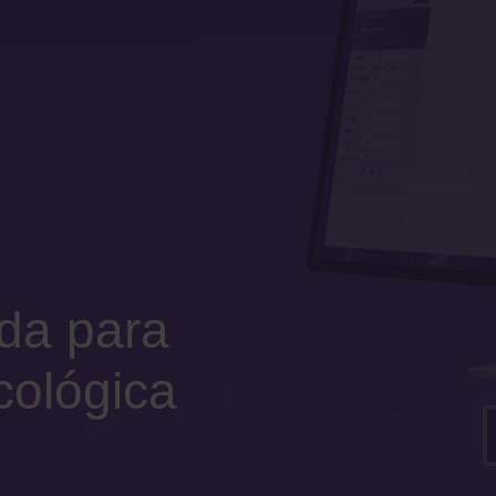
da para
cológica