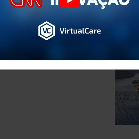
MISSÃO
VALORES
Play
entre unidades de investigação especializadas em
stigadores com formação e experiência em
medicina,
riamente com profissionais de saúde de todo o país, para
envolver uma estratégia de inovação alinhada com os