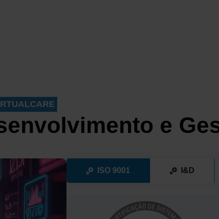
IRTUALCARE
senvolvimento e Ges
ISO 9001
I&D