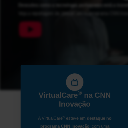
Descubra como a tecnologia portuguesa está a trans
Veja a reportagem da VirtualCare no programa CNN Ino
®
VirtualCare
na CNN
Inovação
®
A VirtualCare
esteve em
destaque no
programa CNN Inovação
, com uma