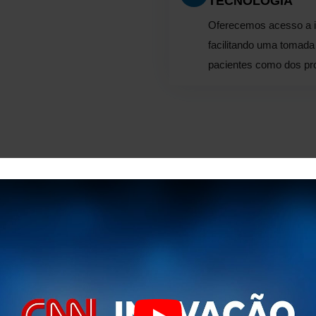
TECNOLOGIA
Oferecemos acesso a i
facilitando uma tomada 
pacientes como dos pro
 Inovação e Compro
entre unidades de investigação especializadas em sistemas de inf