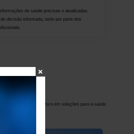
nformações de saúde precisas e atualizadas,
de decisão informada, tanto por parte dos
fissionais.
misso
ormação de saúde, com foco em soluções para a saúde