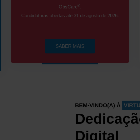
®
ObsCare
.
Candidaturas abertas até 31 de agosto de 2026.
SABER MAIS
BEM-VINDO(A) À
VIRT
Dedicaçã
Digital