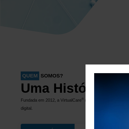
SOMOS?
QUEM
Uma História de
®
Fundada em 2012, a VirtualCare
nasceu da colaboração 
digital.