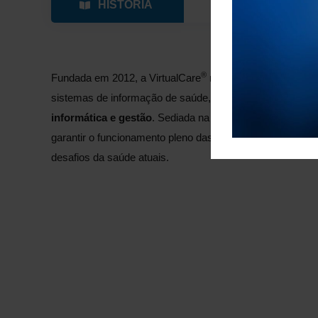
HISTÓRIA
VISÃO
®
Fundada em 2012, a VirtualCare
nasceu da colaboração 
sistemas de informação de saúde, por um grupo de inve
informática e gestão
. Sediada na
UPTEC
, trabalha dia
garantir o funcionamento pleno das suas soluções e des
desafios da saúde atuais.