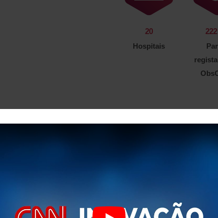
20
222
Hospitais
Par
regist
ObsC
Com uma experiência acumulada
profissionais de saúde, o ObsC
necessidades dos seus utilizad
melhoria contínua é uma forte 