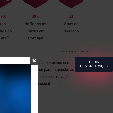
 700
38
%
21
tos
de Todos os
Anos de
ados no
Partos em
Mercado
®
are
Portugal
*Atualizado em 04/2025
 significativa e um contacto próximo com
PEDIR
DEMONSTRAÇÃO
®
are
está sempre a evoluir para responder às
ores. Esta procura constante pela inovação e
motivação para a nossa equipa!