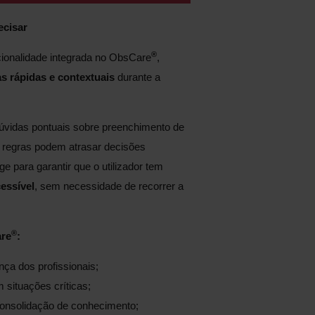
ecisar
®
cionalidade integrada no ObsCare
,
s rápidas e contextuais
durante a
dúvidas pontuais sobre preenchimento de
 regras podem atrasar decisões
ge para garantir que o utilizador tem
cessível
, sem necessidade de recorrer a
®
are
:
ça dos profissionais;
situações críticas;
consolidação de conhecimento;