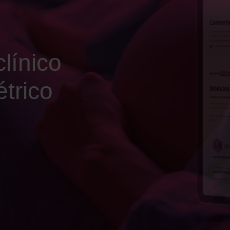
línico
étrico