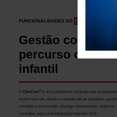
FUNCIONALIDADES DO
OBSCARE
Gestão completa
percurso clínico
infantil
®
O
ObsCare
é uma plataforma integrada que acompanha 
recém-nascido, desde a consulta até ao puerpério, garant
completo e estruturado. Abrange internamento, urgência, s
consultas, para uma integração total das ULS.